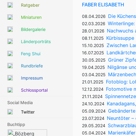
FABER ELISABETH
Ratgeber
Die Küchensc
08.04.2026
Miniaturen
Winterlinge:
02.03.2026
Bildergalerie
Nachwuchs 
28.01.2026
Kürbissuppe
08.11.2025
Länderporträts
Zwischen La
15.10.2025
Landkärtchen
16.07.2025
Feng Shui
Grüner Zipfe
30.05.2025
Rundbriefe
Nilgänse un
19.04.2025
Märzenbeche
03.04.2025
Impressum
Fotoblog: L
21.01.2025
Fotomotive m
12.12.2024
Schlossportal
Spinnennetze 
21.11.2024
Social Media
Kanadagans,
24.10.2024
Gebänderte 
05.09.2024
Twitter
Neuntöter – 
23.07.2024
Buchtipp
Schwarzblau
29.05.2024
Marienkäfer
05.04.2024