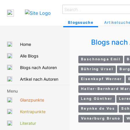
Blogssuche
Artikelsuch
Blogs nach
Home
Alle Blogs
Baschnonga Emil
B
Blogs nach Autoren
Bühring Ursel
Burg
Artikel nach Autoren
Eisenkopf Werner
Haller-Bernhard Mar
Menu
Lang Günther
Lore
Glanzpunkte
Reynke de Vos
Sch
Kontrapunkte
Vonarburg Bruno
W
Literatur