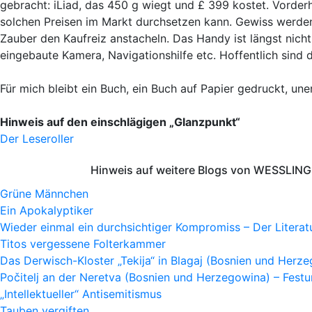
gebracht: iLiad, das 450 g wiegt und £ 399 kostet. Vorderh
solchen Preisen im Markt durchsetzen kann. Gewiss werde
Zauber den Kaufreiz anstacheln. Das Handy ist längst nicht
eingebaute Kamera, Navigationshilfe etc. Hoffentlich sind
Für mich bleibt ein Buch, ein Buch auf Papier gedruckt, uner
Hinweis auf den einschlägigen „Glanzpunkt“
Der Leseroller
Hinweis auf weitere Blogs von WESSLING 
Grüne Männchen
Ein Apokalyptiker
Wieder einmal ein durchsichtiger Kompromiss – Der Litera
Titos vergessene Folterkammer
Das Derwisch-Kloster „Tekija“ in Blagaj (Bosnien und Herz
Počitelj an der Neretva (Bosnien und Herzegowina) – Fes
„Intellektueller“ Antisemitismus
Tauben vergiften